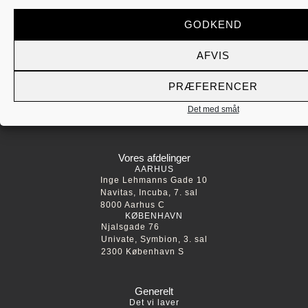
FØLG OS
GODKEND
AFVIS
PRÆFERENCER
Spørgsmål til os?
Kontakt os
Det med småt
Vores afdelinger
AARHUS
Inge Lehmanns Gade 10
Navitas, Incuba, 7. sal
8000 Aarhus C
KØBENHAVN
Njalsgade 76
Univate, Symbion, 3. sal
2300 København S
Generelt
Det vi laver