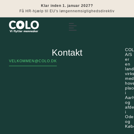
Klar inden 1. januar 2027?
Få HR-hjælp til EU's løngennemsigtighedsdirektiv
CO
Kontakt
A/S
er
VELKOMMEN@COLO.DK
en
lan
vir
med
hov
plac
i
Aar
og
afde
i
Ode
og
Køb