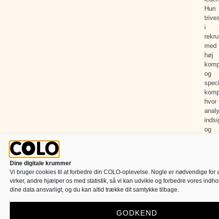
Hun
trive
i
rekru
med
høj
komp
og
speci
komp
hvor
analy
indsi
og
syst
er
nødv
Dine digitale krummer
for
Vi bruger cookies til at forbedre din COLO-oplevelse. Nogle er nødvendige for a
at
virker, andre hjælper os med statistik, så vi kan udvikle og forbedre vores indh
finde
dine data ansvarligt, og du kan altid trække dit samtykke tilbage.
de
rette
GODKEND
profil