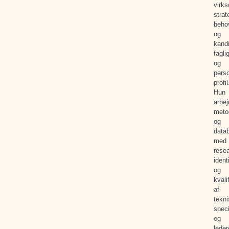
virk
strat
beho
og
kand
fagli
og
perso
profil
Hun
arbej
meto
og
data
med
resea
ident
og
kvali
af
tekn
speci
og
leder