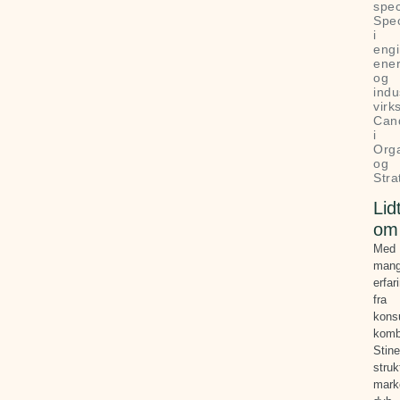
spec
Spec
i
engi
ene
og
indu
vir
Can
i
Orga
og
Stra
Lid
om
Med
mang
erfar
fra
kons
komb
Stine
struk
mark