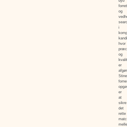
dyb
forre
og
vedh
sear
i
komp
kand
hvor
præc
og
kvali
er
afgø
Stin
forn
opga
er
at
sikre
det
rette
matc
mell