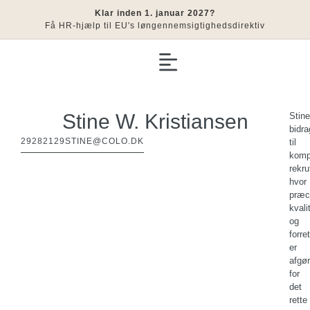
Klar inden 1. januar 2027?
Få HR-hjælp til EU's løngennemsigtighedsdirektiv
Stine W. Kristiansen
Stine
bidra
29282129
STINE@COLO.DK
til
komp
rekru
hvor
præc
kvali
og
forre
er
afgø
for
det
rette